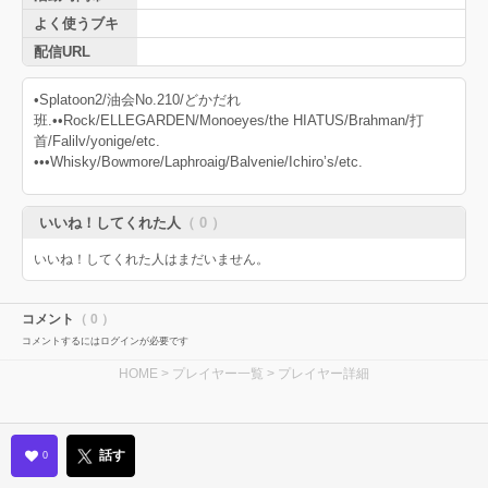
よく使うブキ
配信URL
•Splatoon2/油会No.210/どかだれ
班.••Rock/ELLEGARDEN/Monoeyes/the HIATUS/Brahman/打
首/Falilv/yonige/etc.
•••Whisky/Bowmore/Laphroaig/Balvenie/Ichiro’s/etc.
いいね！してくれた人
（ 0 ）
いいね！してくれた人はまだいません。
コメント
（ 0 ）
コメントするにはログインが必要です
HOME
>
プレイヤー一覧
> プレイヤー詳細
話す
0