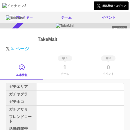
新規登録・ログイン
プレイヤー
チーム
イベント
259
スカウト受付中
TakeMalt
𝕏 ページ
0
0
1
0
チーム
イベント
基本情報
ガチエリア
ガチヤグラ
ガチホコ
ガチアサリ
フレンドコー
ド
活動時間帯