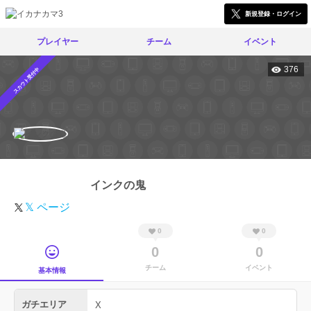
新規登録・ログイン
プレイヤー
チーム
イベント
376
スカウト受付中
インクの鬼
𝕏 ページ
0
0
0
0
チーム
イベント
基本情報
ガチエリア
X