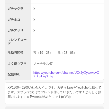
ガチヤグラ
X
ガチホコ
X
ガチアサリ
X
フレンドコー
ド
活動時間帯
夜（19 - 23）
深（23 - 03）
よく使うブキ
ノーチラス47
https://youtube.com/channel/UCx2yXyaxwpvO
配信URL
XDqxH-g3mtg
XP1900～2200の社会人イカです。ガチマ動画をYouTubeに載せて
ます。スプラ3に向けてフレンド作っていきたいです！よろしくお
願いします！☺️Twitterは始めたてです(о´∀`о)