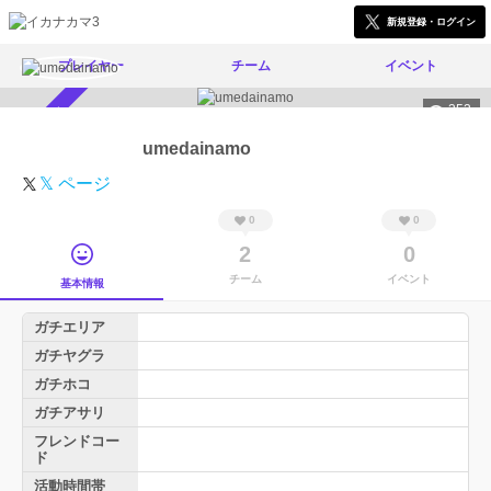
新規登録・ログイン
プレイヤー
チーム
イベント
353
スカウト受付中
umedainamo
𝕏 ページ
0
0
2
0
チーム
イベント
基本情報
ガチエリア
ガチヤグラ
ガチホコ
ガチアサリ
フレンドコー
ド
活動時間帯