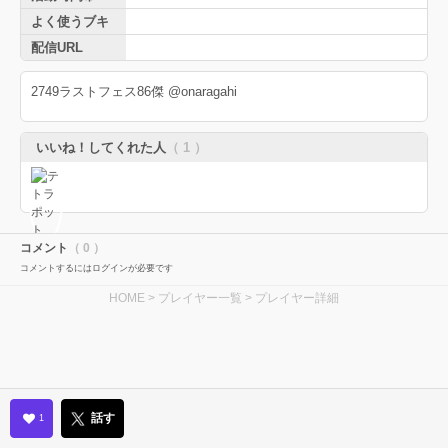
よく使うブキ
配信URL
2749ラストフェス86傑 @onaragahi
いいね！してくれた人
（ 1 ）
コメント
（ 0 ）
コメントするにはログインが必要です
HOME
>
プレイヤー一覧
> プレイヤー詳細
話す
1