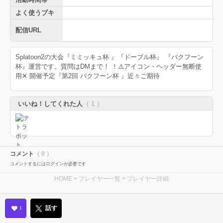
よく使うブキ
配信URL
Splatoon2の大会『ミミッキュ杯 』『ドーブル杯』 『バクフーン
杯』運営です。質問はDMまで！ ！⚠️アイコン・ヘッダー無断使
用✕ 開催予定『第2回 バクフーン杯 』近々ご期待
いいね！してくれた人
（ 1 ）
コメント
（ 0 ）
コメントするにはログインが必要です
HOME
>
プレイヤー一覧
> プレイヤー詳細
話す
1