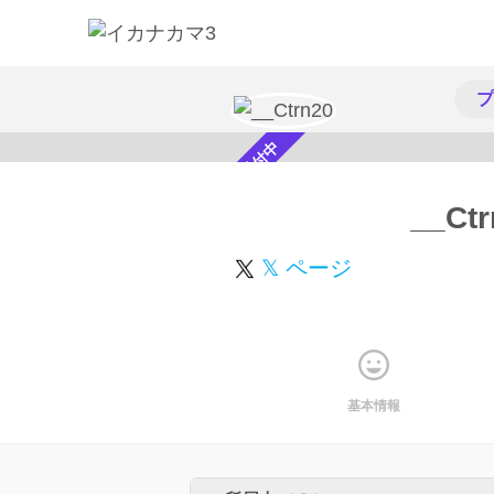
プ
スカウト受付中
__Ctr
𝕏 ページ
基本情報