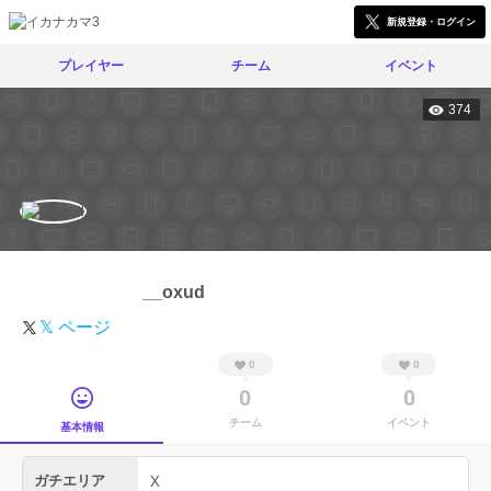
新規登録・ログイン
プレイヤー
チーム
イベント
374
__oxud
𝕏 ページ
0
0
0
0
チーム
イベント
基本情報
ガチエリア
X