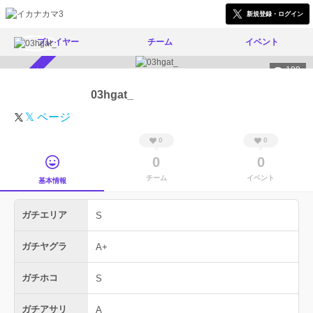
新規登録・ログイン
プレイヤー
チーム
イベント
180
スカウト受付中
03hgat_
𝕏 ページ
0
0
0
0
チーム
イベント
基本情報
ガチエリア
S
ガチヤグラ
A+
ガチホコ
S
ガチアサリ
A