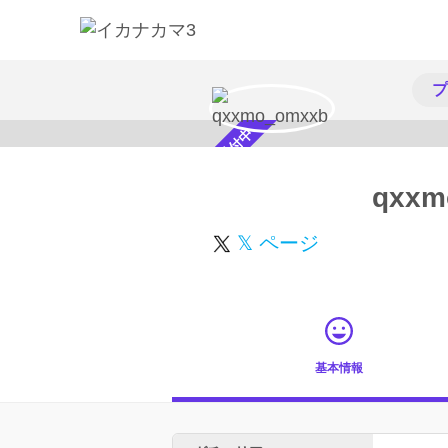
プ
スカウト受付中
qxxm
𝕏 ページ
基本情報