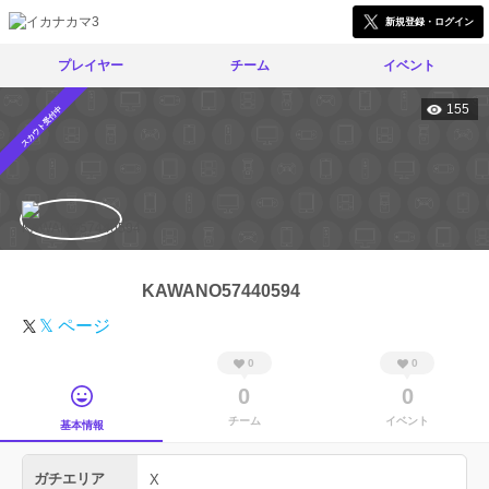
新規登録・ログイン
プレイヤー
チーム
イベント
155
スカウト受付中
KAWANO57440594
𝕏 ページ
0
0
0
0
チーム
イベント
基本情報
ガチエリア
X