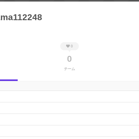
ma112248
0
0
チーム