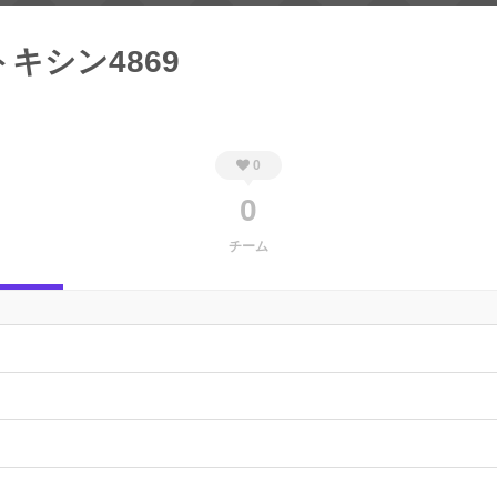
キシン4869
0
0
チーム