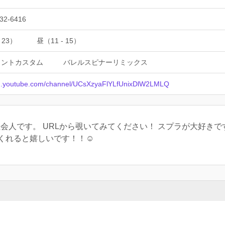
32-6416
 23）
昼（11 - 15）
ラントカスタム
バレルスピナーリミックス
/m.youtube.com/channel/UCsXzyaFlYLfUnixDlW2LMLQ
6歳社会人です。 URLから覗いてみてください！ スプラが大好
くれると嬉しいです！！☺️