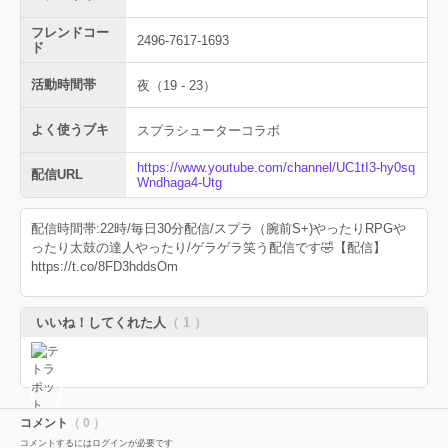
フレンドコー
2496‐7617‐1693
ド
活動時間帯
夜（19 - 23）
よく使うブキ
スプラシューターコラボ
https://www.youtube.com/channel/UC1tI3-hy0sq
配信URL
Wndhaga4-Utg
配信時間帯:22時/毎日30分配信/スプラ（腕前S+)やったりRPGや
ったり太鼓の達人やったり/ゲラゲラ笑う配信です🤣【配信】
https://t.co/8FD3hddsOm
いいね！してくれた人
（ 1 ）
コメント
（ 0 ）
コメントするにはログインが必要です