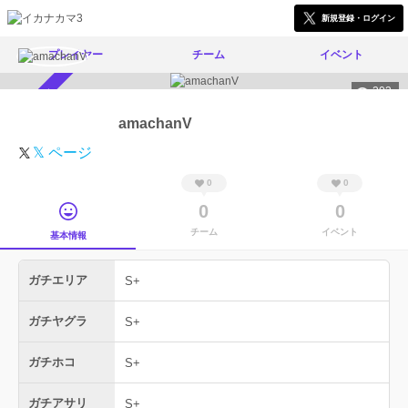
新規登録・ログイン
プレイヤー
チーム
イベント
203
スカウト受付中
amachanV
𝕏 ページ
0
0
0
0
チーム
イベント
基本情報
ガチエリア
S+
ガチヤグラ
S+
ガチホコ
S+
ガチアサリ
S+