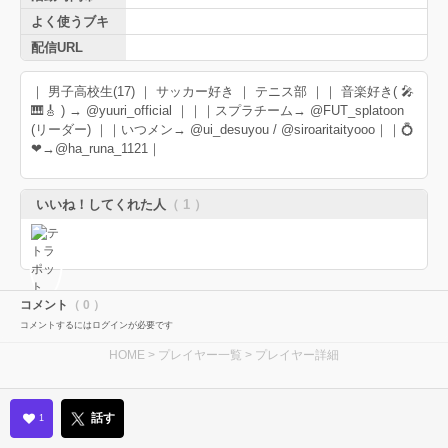
よく使うブキ
配信URL
｜ 男子高校生(17) ｜ サッカー好き ｜ テニス部 ｜｜ 音楽好き( 🎤
🎹🎸 ) → @yuuri_official ｜｜｜スプラチーム→ @FUT_splatoon
(リーダー) ｜｜いつメン→ @ui_desuyou / @siroaritaityooo｜｜💍
❤→@ha_runa_1121｜
いいね！してくれた人
（ 1 ）
コメント
（ 0 ）
コメントするにはログインが必要です
HOME
>
プレイヤー一覧
> プレイヤー詳細
話す
1