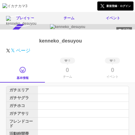
新規登録・ログイン
プレイヤー
チーム
イベント
578
スカウト受付中
kenneko_desuyou
𝕏 ページ
0
0
0
0
チーム
イベント
基本情報
ガチエリア
ガチヤグラ
ガチホコ
ガチアサリ
フレンドコー
ド
活動時間帯