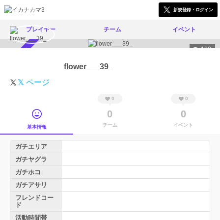
新規登録・ログイン
プレイヤー
チーム
イベント
182
スカウト受付中
flower___39_
𝕏 ページ
0
0
0
0
チーム
イベント
基本情報
ガチエリア
ガチヤグラ
ガチホコ
ガチアサリ
フレンドコー
ド
活動時間帯