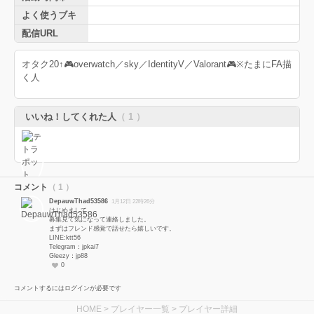
よく使うブキ
配信URL
オタク20↑🎮overwatch／sky／IdentityV／Valorant🎮※たまにFA描
く人
いいね！してくれた人
（ 1 ）
コメント
（ 1 ）
DepauwThad53586
1月12日 22時26分
はじめまして。
募集見て気になって連絡しました。
まずはフレンド感覚で話せたら嬉しいです。
LINE:ktt56
Telegram：jpkai7
Gleezy：jp88
0
コメントするにはログインが必要です
HOME
>
プレイヤー一覧
> プレイヤー詳細