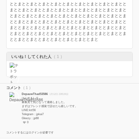
ととまととまととまととまととまととまととまととまととまとと
まととまととまととまととまととまととまととまととまととまと
とまととまととまととまととまととまととまととまととまととま
ととまととまととまととまととまととまととまととまととまとと
まととまととまととまととまととまととまととまととまととまと
とまととまととまととまととまととまととまととまととまととま
ととまととまととまととまととまととまととまと
いいね！してくれた人
（ 1 ）
コメント
（ 1 ）
DepauwThad53586
1月12日 22時26分
はじめまして。
募集見て気になって連絡しました。
まずはフレンド感覚で話せたら嬉しいです。
LINE:ktt56
Telegram：jpkai7
Gleezy：jp88
0
コメントするにはログインが必要です