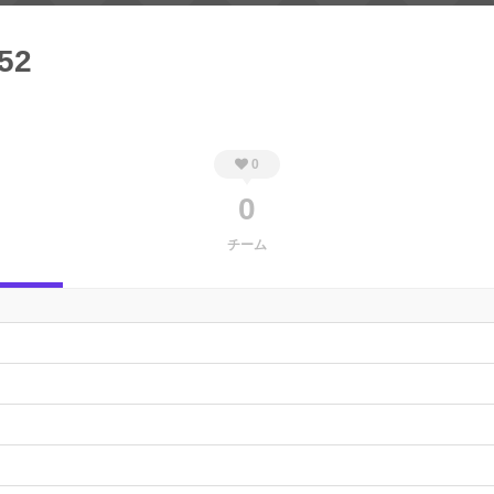
_52
0
0
チーム