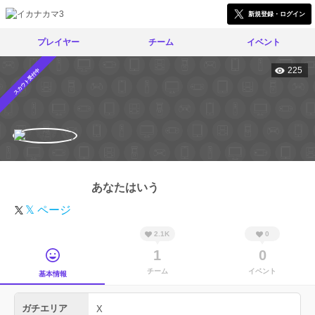
新規登録・ログイン
プレイヤー
チーム
イベント
225
スカウト受付中
あなたはいう
𝕏 ページ
2.1K
0
1
0
チーム
イベント
基本情報
ガチエリア
X