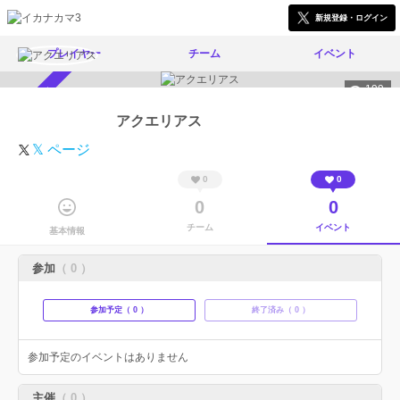
新規登録・ログイン
プレイヤー
チーム
イベント
199
スカウト受付中
アクエリアス
𝕏 ページ
0
0
0
0
チーム
イベント
基本情報
参加
（ 0 ）
参加予定（ 0 ）
終了済み（ 0 ）
参加予定のイベントはありません
主催
（ 0 ）