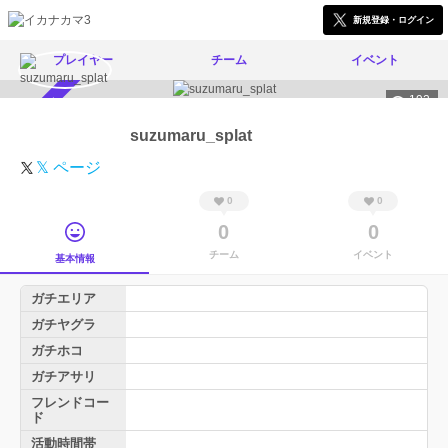
新規登録・ログイン
プレイヤー
チーム
イベント
192
スカウト受付中
suzumaru_splat
𝕏 ページ
0
0
0
0
チーム
イベント
基本情報
ガチエリア
ガチヤグラ
ガチホコ
ガチアサリ
フレンドコー
ド
活動時間帯