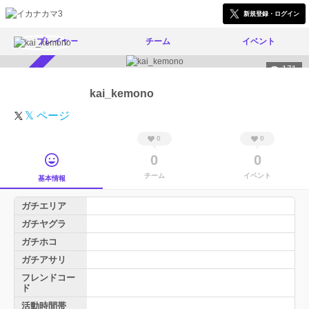
新規登録・ログイン
プレイヤー
チーム
イベント
171
スカウト受付中
kai_kemono
𝕏 ページ
0
0
0
0
チーム
イベント
基本情報
ガチエリア
ガチヤグラ
ガチホコ
ガチアサリ
フレンドコー
ド
活動時間帯