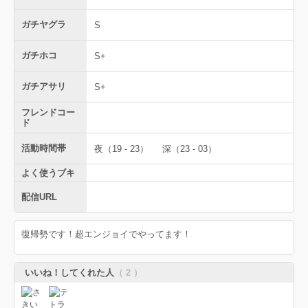
ガチヤグラ
S
ガチホコ
S+
ガチアサリ
S+
フレンドコー
ド
活動時間帯
夜（19 - 23）
深（23 - 03）
よく使うブキ
配信URL
復帰勢です！超エンジョイでやってます！
いいね！してくれた人
（ 2 ）