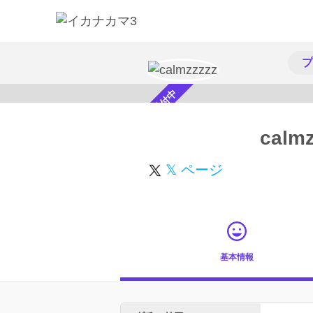
プ
スカウト受付中
calmz
𝕏 ページ
基本情報