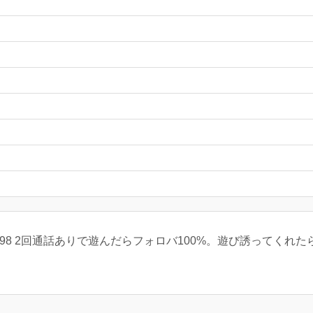
ワ🏆7298 2回通話ありで遊んだらフォロバ100%。遊び誘ってく