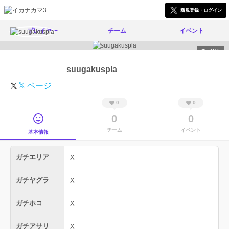
新規登録・ログイン
プレイヤー
チーム
イベント
491
suugakuspla
𝕏 ページ
0
0
0
0
チーム
イベント
基本情報
ガチエリア
X
ガチヤグラ
X
ガチホコ
X
ガチアサリ
X