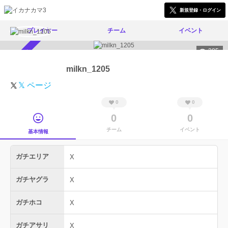
新規登録・ログイン
プレイヤー
チーム
イベント
385
スカウト受付中
milkn_1205
𝕏 ページ
0
0
0
0
チーム
イベント
基本情報
ガチエリア
X
ガチヤグラ
X
ガチホコ
X
ガチアサリ
X