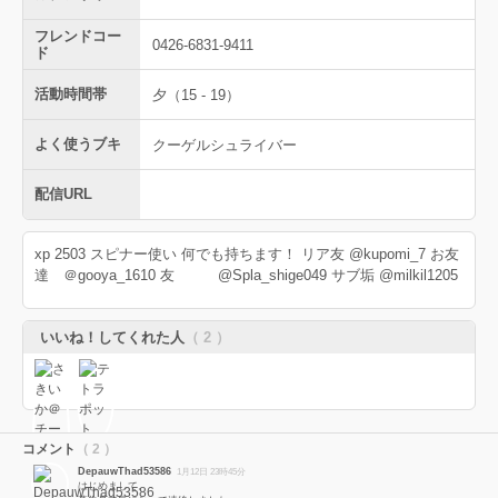
フレンドコー
0426-6831-9411
ド
活動時間帯
夕（15 - 19）
よく使うブキ
クーゲルシュライバー
配信URL
xp 2503 スピナー使い 何でも持ちます！ リア友 @kupomi_7 お友
達 ＠gooya_1610 友 @Spla_shige049 サブ垢 @milkil1205
いいね！してくれた人
（ 2 ）
コメント
（ 2 ）
DepauwThad53586
1月12日 23時45分
はじめまして。