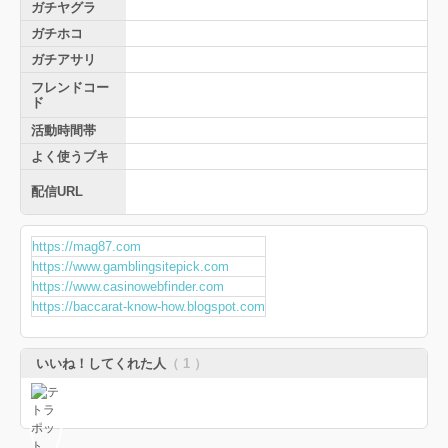
ガチヤグラ
ガチホコ
ガチアサリ
フレンドコー
ド
活動時間帯
よく使うブキ
配信URL
https://mag87.com
https://www.gamblingsitepick.com
https://www.casinowebfinder.com
https://baccarat-know-how.blogspot.com
いいね！してくれた人
（ 1 ）