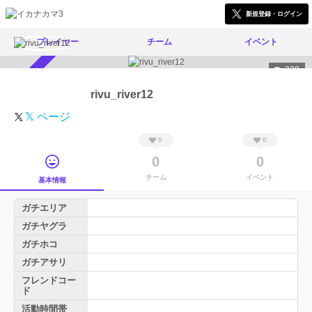
新規登録・ログイン
プレイヤー
チーム
イベント
228
スカウト受付中
rivu_river12
𝕏 ページ
0
0
0
0
チーム
イベント
基本情報
ガチエリア
ガチヤグラ
ガチホコ
ガチアサリ
フレンドコー
ド
活動時間帯