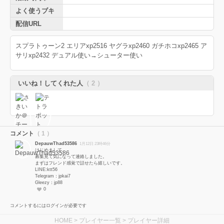
よく使うブキ
配信URL
スプラトゥーン2 エリアxp2516 ヤグラxp2460 ガチホコxp2465 ア
サリxp2432 デュアル使い→シューター使い
いいね！してくれた人
（ 2 ）
コメント
（ 1 ）
DepauwThad53586
1月12日 23時46分
はじめまして。
募集見て気になって連絡しました。
まずはフレンド感覚で話せたら嬉しいです。
LINE:ktt56
Telegram：jpkai7
Gleezy：jp88
0
コメントするにはログインが必要です
HOME
>
プレイヤー一覧
> プレイヤー詳細