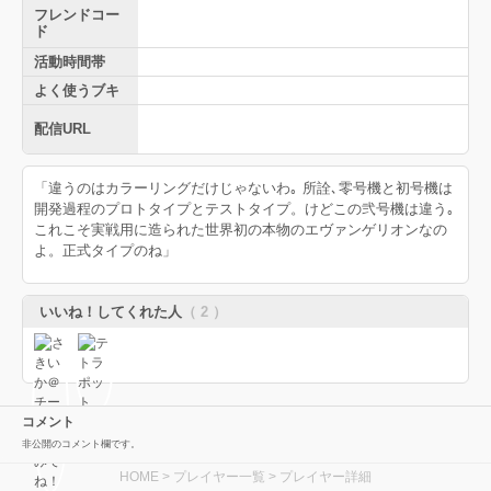
フレンドコー
ド
活動時間帯
よく使うブキ
配信URL
「違うのはカラーリングだけじゃないわ｡ 所詮､零号機と初号機は
開発過程のプロトタイプとテストタイプ。けどこの弐号機は違う｡
これこそ実戦用に造られた世界初の本物のエヴァンゲリオンなの
よ。正式タイプのね」
いいね！してくれた人
（ 2 ）
コメント
非公開のコメント欄です。
HOME
>
プレイヤー一覧
> プレイヤー詳細