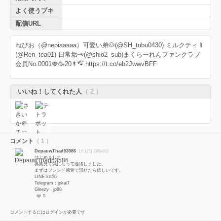
よく使うブキ
配信URL
ねぴお（@nepiaaaaa）可愛い弟🐶(@SH_tubu0430) ミルクティ🍼
(@Ren_tea01) 日常垢🗝(@shio2_sub)まくらーれんファンクラブ
会員No.0001🍓🥳20↟🐾໊ https://t.co/eb2JwwvBFF
いいね！してくれた人
（ 2 ）
コメント
（ 1 ）
DepauwThad53586
1月12日 23時49分
はじめまして。
募集見て気になって連絡しました。
まずはフレンド感覚で話せたら嬉しいです。
LINE:ktt56
Telegram：jpkai7
Gleezy：jp88
0
コメントするにはログインが必要です