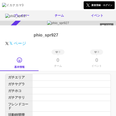
新規登録・ログイン
プレイヤー
チーム
イベント
190
スカウト受付中
phio_spr927
𝕏 ページ
0
0
0
0
チーム
イベント
基本情報
ガチエリア
ガチヤグラ
ガチホコ
ガチアサリ
フレンドコー
ド
活動時間帯