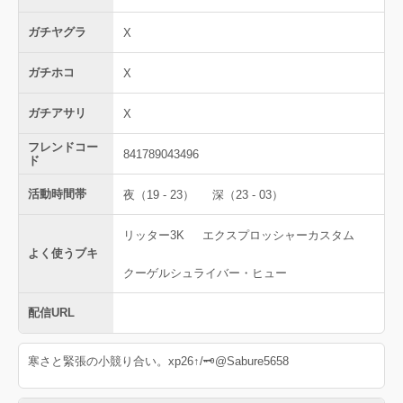
ガチヤグラ
X
ガチホコ
X
ガチアサリ
X
フレンドコー
841789043496
ド
活動時間帯
夜（19 - 23）
深（23 - 03）
リッター3K
エクスプロッシャーカスタム
よく使うブキ
クーゲルシュライバー・ヒュー
配信URL
寒さと緊張の小競り合い。xp26↑/🗝@Sabure5658