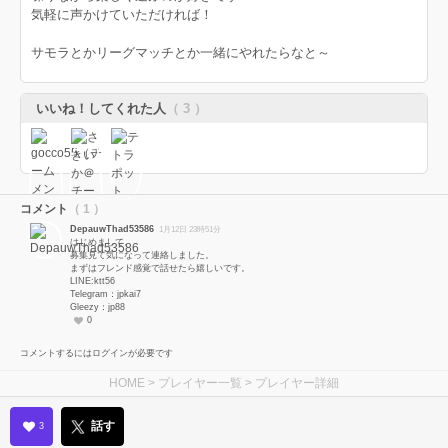
気軽に声かけていただければ！​​​​​​
サモラとかリーグマッチとか一緒にやれたらなと～
いいね！してくれた人
（ 3 ）
コメント
（ 1 ）
DepauwThad53586
1月12日 23時51分
はじめまして。
募集見て気になって連絡しました。
まずはフレンド感覚で話せたら嬉しいです。
LINE:ktt56
Telegram：jpkai7
Gleezy：jp88
0
コメントするにはログインが必要です
HOME
>
プレイヤー一覧
> プレイヤー詳細
話す
3