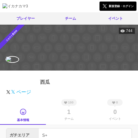
新規登録・ログイン
プレイヤー
チーム
イベント
744
スカウト受付中
西瓜
𝕏 ページ
100
0
1
0
チーム
イベント
基本情報
ガチエリア
S+