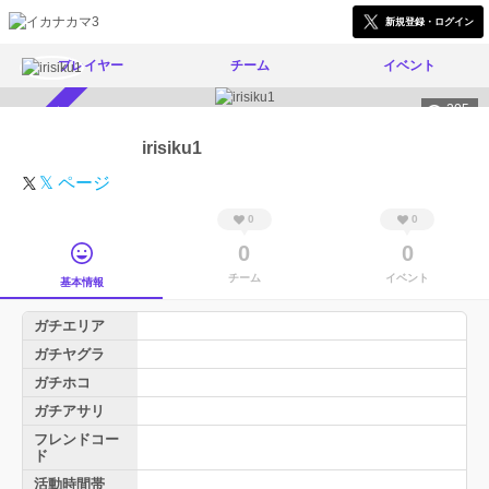
新規登録・ログイン
プレイヤー
チーム
イベント
205
スカウト受付中
irisiku1
𝕏 ページ
0
0
0
0
チーム
イベント
基本情報
ガチエリア
ガチヤグラ
ガチホコ
ガチアサリ
フレンドコー
ド
活動時間帯