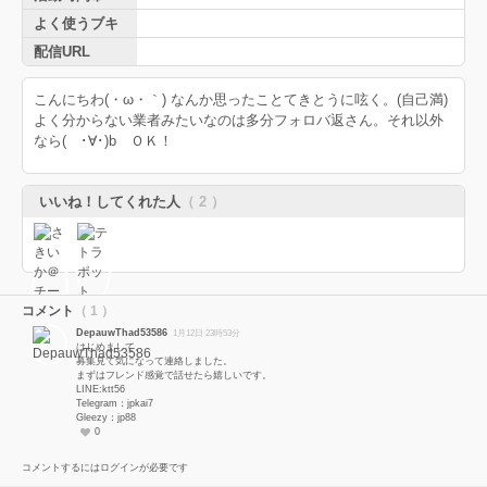
よく使うブキ
配信URL
こんにちわ(・ω・｀) なんか思ったことてきとうに呟く。(自己満)
よく分からない業者みたいなのは多分フォロバ返さん。それ以外
なら( ･∀･)b ＯＫ！
いいね！してくれた人
（ 2 ）
コメント
（ 1 ）
DepauwThad53586
1月12日 23時53分
はじめまして。
募集見て気になって連絡しました。
まずはフレンド感覚で話せたら嬉しいです。
LINE:ktt56
Telegram：jpkai7
Gleezy：jp88
0
コメントするにはログインが必要です