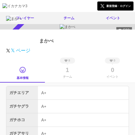
新規登録・ログイン
プレイヤー
チーム
イベント
582
スカウト受付中
まかべ
𝕏 ページ
8
0
1
0
チーム
イベント
基本情報
ガチエリア
A+
ガチヤグラ
A+
ガチホコ
A+
ガチアサリ
A+