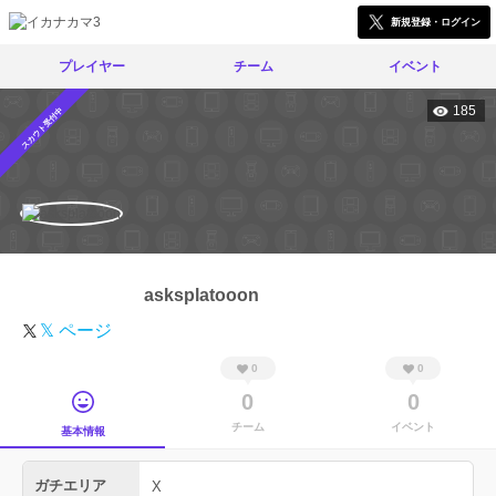
新規登録・ログイン
プレイヤー
チーム
イベント
185
スカウト受付中
asksplatooon
𝕏 ページ
0
0
0
0
チーム
イベント
基本情報
ガチエリア
X