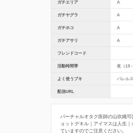
ガチエリア
A
ガチヤグラ
A
ガチホコ
A
ガチアサリ
A
フレンドコード
活動時間帯
夜（19 -
よく使うブキ
バレル
配信URL
バーチャルオタク医師の山吹織可
ョットデキル｜アイマスは人生｜
ていますのでご注意ください。