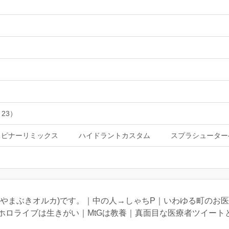
 23）
スピナーリミックス
ハイドラントカスタム
スプラシューター
(やまぶきオルカ)です。｜中の人→しゃちP｜いわゆる町のお
ホロライブは生きがい｜MtGは教養｜真面目な医療者ツイート