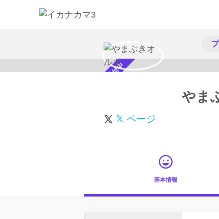
プ
スカウト受付中
やま
𝕏 ページ
基本情報