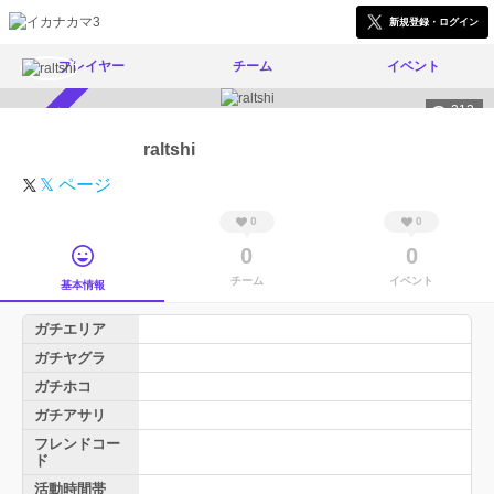
新規登録・ログイン
プレイヤー
チーム
イベント
212
スカウト受付中
raltshi
𝕏 ページ
0
0
0
0
チーム
イベント
基本情報
ガチエリア
ガチヤグラ
ガチホコ
ガチアサリ
フレンドコー
ド
活動時間帯