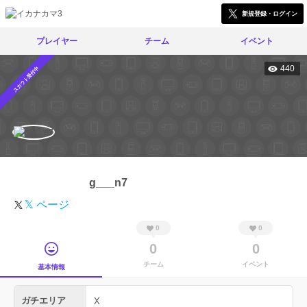
新規登録・ログイン
プレイヤー
チーム
イベント
440
スカウト受付中
g___n7
𝕏 ページ
0
0
0
0
チーム
イベント
基本情報
ガチエリア
X