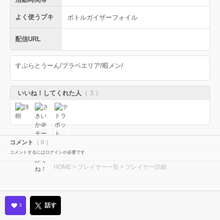
よく使うブキ
ボトルガイザーフォイル
配信URL
すぷらとうーん/プラベエリア/暇メン/
いいね！してくれた人
（ 3 ）
コメント
（ 0 ）
コメントするにはログインが必要です
HOME
>
プレイヤー一覧
> プレイヤー詳細
話す
3