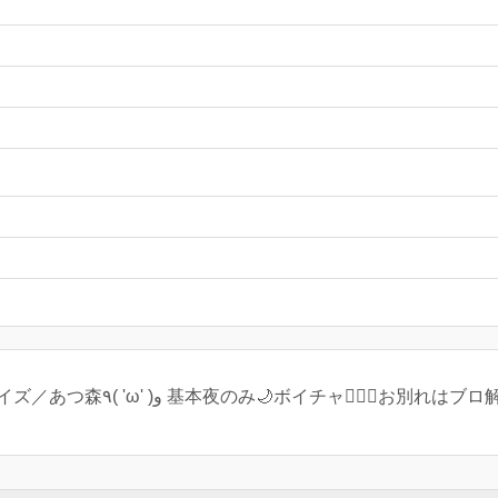
アラサー💃🏻スプラ2／モンハンライズ／あつ森٩( 'ω' )و 基本夜のみ🌙ボイチャ🙅🏻‍♀️お別