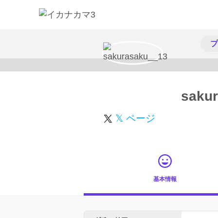
プ
saku
𝕏 ページ
基本情報