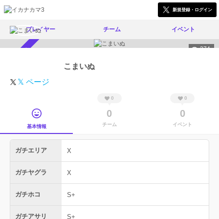
新規登録・ログイン
プレイヤー
チーム
イベント
274
スカウト受付中
こまいぬ
𝕏 ページ
0
0
0
0
チーム
イベント
基本情報
ガチエリア
X
ガチヤグラ
X
ガチホコ
S+
ガチアサリ
S+