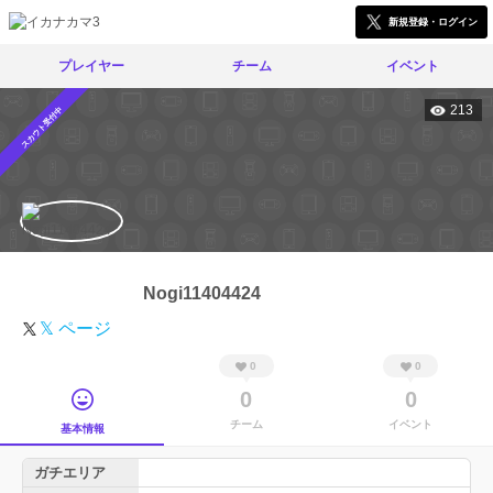
新規登録・ログイン
プレイヤー
チーム
イベント
213
スカウト受付中
Nogi11404424
𝕏 ページ
0
0
0
0
チーム
イベント
基本情報
ガチエリア