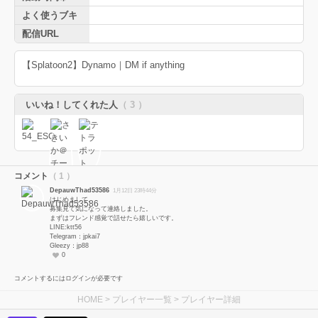
よく使うブキ
配信URL
【Splatoon2】Dynamo｜DM if anything
いいね！してくれた人
（ 3 ）
コメント
（ 1 ）
DepauwThad53586
1月12日 23時44分
はじめまして。
募集見て気になって連絡しました。
まずはフレンド感覚で話せたら嬉しいです。
LINE:ktt56
Telegram：jpkai7
Gleezy：jp88
0
コメントするにはログインが必要です
HOME
>
プレイヤー一覧
> プレイヤー詳細