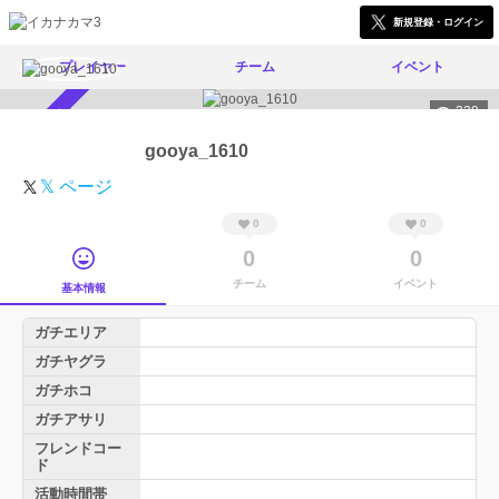
新規登録・ログイン
プレイヤー
チーム
イベント
229
スカウト受付中
gooya_1610
𝕏 ページ
0
0
0
0
チーム
イベント
基本情報
ガチエリア
ガチヤグラ
ガチホコ
ガチアサリ
フレンドコー
ド
活動時間帯