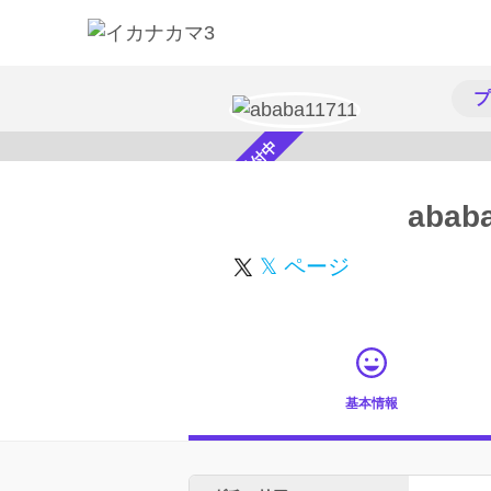
プ
スカウト受付中
abab
𝕏 ページ
基本情報