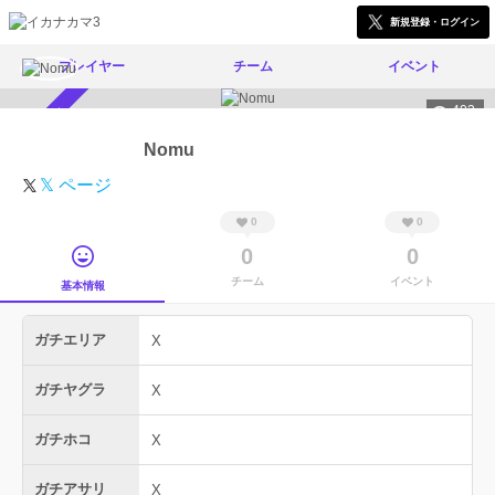
新規登録・ログイン
プレイヤー
チーム
イベント
403
スカウト受付中
Nomu
𝕏 ページ
0
0
0
0
チーム
イベント
基本情報
ガチエリア
X
ガチヤグラ
X
ガチホコ
X
ガチアサリ
X