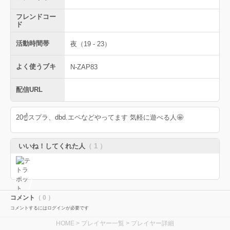
フレンドコー
ド
活動時間帯
夜（19 - 23）
よく使うブキ
N-ZAP83
配信URL
20☝️スプラ、dbd.エペなどやってます 気軽に遊べる人🤩
いいね！してくれた人
（ 1 ）
コメント
（ 0 ）
コメントするにはログインが必要です
HOME
>
プレイヤー一覧
> プレイヤー詳細