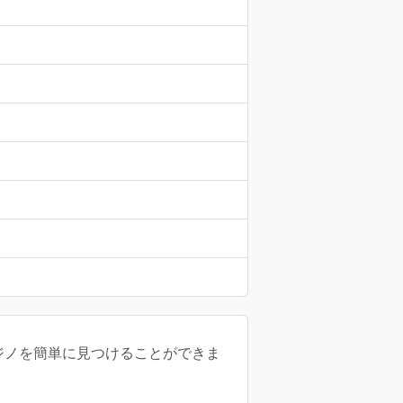
ジノを簡単に見つけることができま