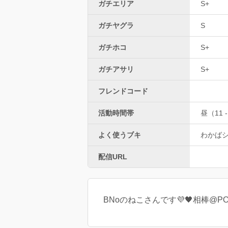
ガチエリア
S+
ガチヤグラ
S
ガチホコ
S+
ガチアサリ
S+
フレンドコード
活動時間帯
昼（11 -
よく使うブキ
わかば
配信URL
BNoのねこさんです💜🖤相棒@POPO