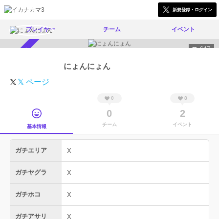
新規登録・ログイン
プレイヤー
チーム
イベント
647
スカウト受付中
にょんにょん
𝕏 ページ
0
8
0
2
チーム
イベント
基本情報
ガチエリア
X
ガチヤグラ
X
ガチホコ
X
ガチアサリ
X