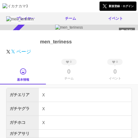
新規登録・ログイン
プレイヤー
チーム
イベント
345
スカウト受付中
men_teriness
𝕏 ページ
0
0
0
0
チーム
イベント
基本情報
ガチエリア
X
ガチヤグラ
X
ガチホコ
X
ガチアサリ