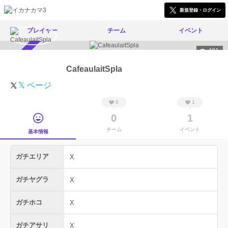
新規登録・ログイン
プレイヤー
チーム
イベント
401
スカウト受付中
CafeaulaitSpla
𝕏 ページ
0
1
0
1
チーム
イベント
基本情報
ガチエリア
X
ガチヤグラ
X
ガチホコ
X
ガチアサリ
X