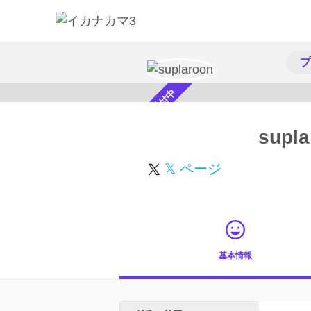
プ
スカウト受付中
supla
𝕏 ページ
基本情報