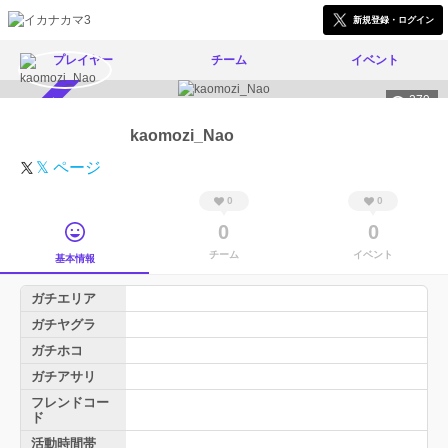
新規登録・ログイン
プレイヤー
チーム
イベント
279
スカウト受付中
kaomozi_Nao
𝕏 ページ
0
0
0
0
チーム
イベント
基本情報
ガチエリア
ガチヤグラ
ガチホコ
ガチアサリ
フレンドコー
ド
活動時間帯