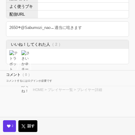
よく使うブキ
配信URL
2650☂️@Sabumozi_nao←適当に呟きます
いいね！してくれた人
（ 2 ）
コメント
（ 0 ）
コメントするにはログインが必要です
HOME
>
プレイヤー一覧
> プレイヤー詳細
話す
2